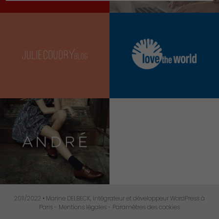
2011/2022 •
Marine DELBECK
, Intégrateur et développeur WordPress à
Paris -
Mentions légales
-
Paramètres des cookies