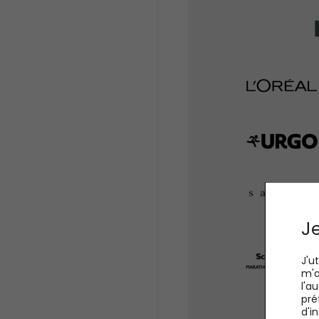
Je
J'u
m'a
l'a
pré
d'i