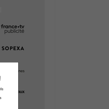
!
Ils
s