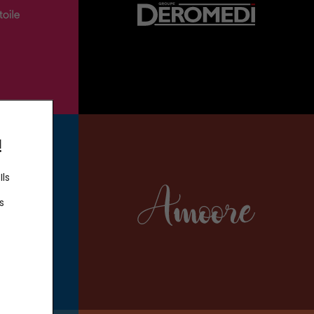
!
Ils
s