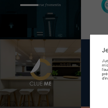
Je
J'u
m'a
l'a
pré
d'i