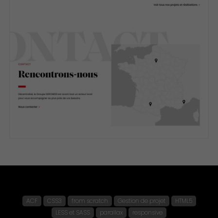
ACF
CSS3
from scratch
Gestion de projet
HTML5
LESS et SASS
parallax
responsive