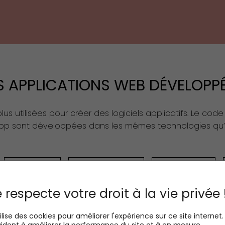
S APPLICATIONS WEB DÉVELOPP
us utilisées pour créer des logiciels applicatifs. Le cod
b app sont développées dans les mêmes technologies qu
SITES VITRINES
SITES E-COMMERCE
LANDING PAGES
 respecte votre droit à la vie privée 
tilise des cookies pour améliorer l'expérience sur ce site internet. 
ident à améliorer la performance du site et à en mesure