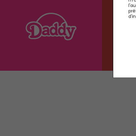
l'a
pré
d'i