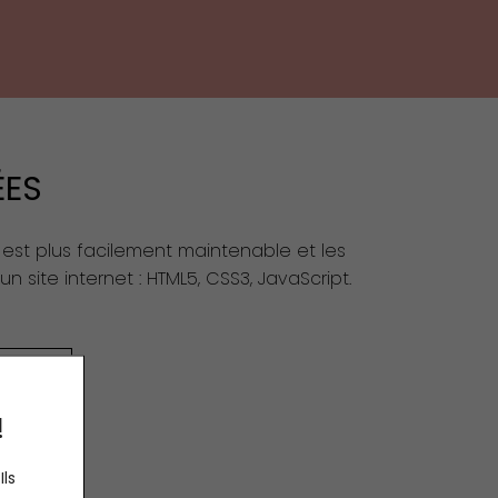
ÉES
e est plus facilement maintenable et les
’un
site internet
:
HTML5
,
CSS3
,
JavaScript
.
BLOGS
!
Ils