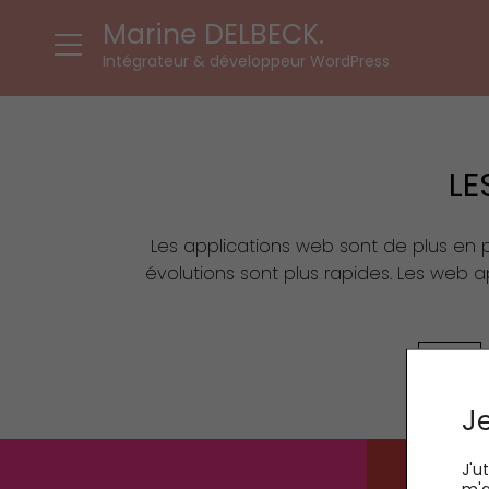
Marine DELBECK.
Intégrateur & développeur WordPress
LE
Les applications web sont de plus en pl
évolutions sont plus rapides. Les we
TOUS
Je
J'u
m'a