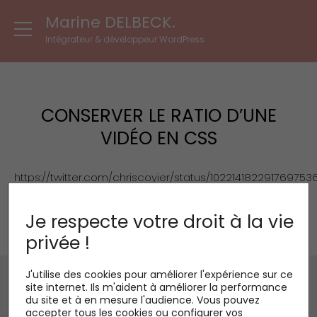
Marine DELBECK.
Intégrateur & développeur WordPress
CONSERVER LE RATIO D’UNE
VIDÉO EN CSS
https://twitter.com/chriscoyier/status/102214182291769753
s=20
Je respecte votre droit à la vie
privée !
J'utilise des cookies pour améliorer l'expérience sur ce
2011/2022 •
Marine DELBECK
, Intégrateur et développeur WordPress à
site internet. Ils m'aident à améliorer la performance
Paris -
Mentions légales
-
Paramètres des cookies
du site et à en mesure l'audience. Vous pouvez
accepter tous les cookies ou configurer vos